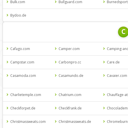
Bulk.com
Bullguard.com
Burnedsport
Bydoo.de
C
Cafago.com
Camper.com
Camping-an
Campstar.com
Carbonpro.cc
Care.de
Casamoda.com
Casamundo.de
Cavaier.com
Charlietemple.com
Chatrium.com
Chauffage-a
Checkforpet.de
Checkfrank.de
Chocoladem
Christmassweats.com
Christmassweats.de
Chromeburn