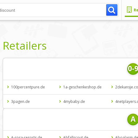
Re
Retailers
0-
100percentpure.de
1a-geschenkeshop.de
2dekansje.c
3pagen.de
4mybaby.de
4netplayers
A
A-rosa-resorts.de
Abfallscout.de
Aboalarm.d