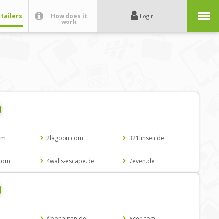
Menu
tailers
How does it
Login
work
9
om
2lagoon.com
321linsen.de
.com
4walls-escape.de
7even.de
e
Abonauten.de
Acer.com