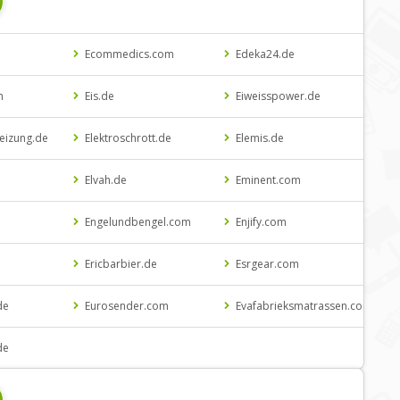
Ecommedics.com
Edeka24.de
m
Eis.de
Eiweisspower.de
heizung.de
Elektroschrott.de
Elemis.de
Elvah.de
Eminent.com
Engelundbengel.com
Enjify.com
Ericbarbier.de
Esrgear.com
de
Eurosender.com
Evafabrieksmatrassen.com
de