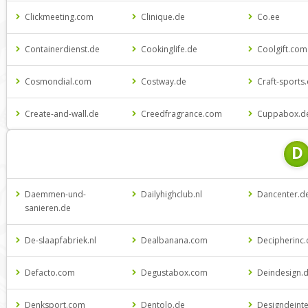
Clickmeeting.com
Clinique.de
Co.ee
Containerdienst.de
Cookinglife.de
Coolgift.com
Cosmondial.com
Costway.de
Craft-sports
Create-and-wall.de
Creedfragrance.com
Cuppabox.d
D
Daemmen-und-
Dailyhighclub.nl
Dancenter.d
sanieren.de
De-slaapfabriek.nl
Dealbanana.com
Decipherinc
Defacto.com
Degustabox.com
Deindesign.
Denksport.com
Dentolo.de
Designdeinte