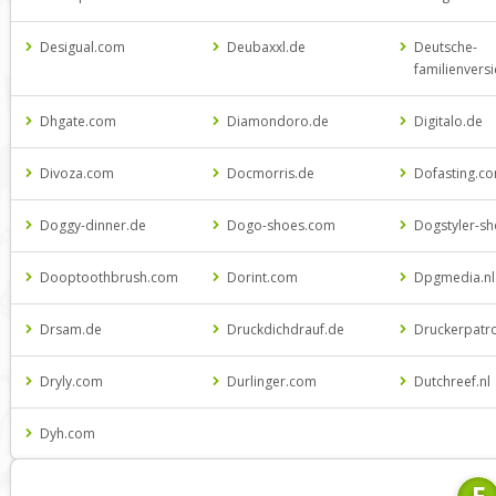
Desigual.com
Deubaxxl.de
Deutsche-
familienvers
Dhgate.com
Diamondoro.de
Digitalo.de
Divoza.com
Docmorris.de
Dofasting.c
Doggy-dinner.de
Dogo-shoes.com
Dogstyler-s
Dooptoothbrush.com
Dorint.com
Dpgmedia.nl
Drsam.de
Druckdichdrauf.de
Druckerpatr
Dryly.com
Durlinger.com
Dutchreef.nl
Dyh.com