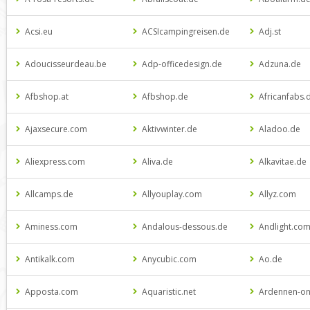
Acsi.eu
ACSIcampingreisen.de
Adj.st
Adoucisseurdeau.be
Adp-officedesign.de
Adzuna.de
Afbshop.at
Afbshop.de
Africanfabs.
Ajaxsecure.com
Aktivwinter.de
Aladoo.de
Aliexpress.com
Aliva.de
Alkavitae.de
Allcamps.de
Allyouplay.com
Allyz.com
Aminess.com
Andalous-dessous.de
Andlight.co
Antikalk.com
Anycubic.com
Ao.de
Apposta.com
Aquaristic.net
Ardennen-on