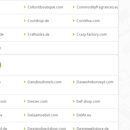
Coltortiboutique.com
Commodityfragrances.eu
Coolshop.de
Corinthia.com
.de
Craftsoles.de
Crazy-factory.com
e
e
Danubiushotels.com
Daswohnkonzept.com
.com
Deezer.com
Def-shop.com
de
Delaamoebel.com
Delife.eu
il.de
Designobjectshop.com
Designwebstore.de