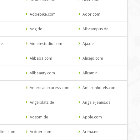
Adoebike.com
Ador.com
Aeg.de
Afbcampus.de
de
Aimetestudio.com
Aja.de
Alibaba.com
Alicejo.com
Allbeauty.com
Allcam.nl
Americanexpress.com
Ameronhotels.com
m
Angelplatz.de
Angels-jeans.de
Aosom.de
Apple.com
line.com
Ardoer.com
Arena.net