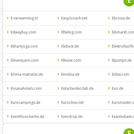
E
E-verwarming.nl
Easy2coach.net
Ebrosia.de
Edwaybuy.com
Efteling.com
Eibmarkt.co
Ekhartyoga.com
Elebest.de
Elektroflach
Elevenparis.com
Ellesse.com
Elpumps.de
Emma-matratze.de
Emobia.de
Enbw.com
Ensanahotels.com
Entscheiderclub.de
Eon.de
Eurocampings.de
Euroclinix.net
Euromaster.
Eventfloss-berlin.de
Everdrop.de
Exantediaet.
F