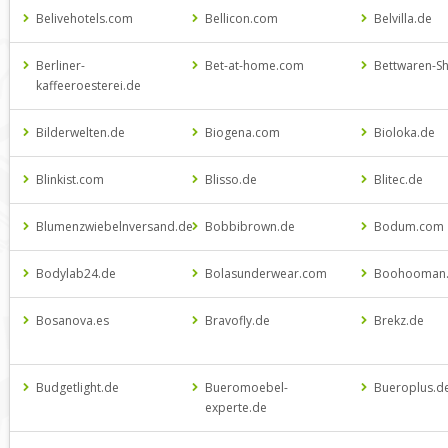
Belivehotels.com
Bellicon.com
Belvilla.de
Berliner-
Bet-at-home.com
Bettwaren-S
kaffeeroesterei.de
Bilderwelten.de
Biogena.com
Bioloka.de
Blinkist.com
Blisso.de
Blitec.de
Blumenzwiebelnversand.de
Bobbibrown.de
Bodum.com
Bodylab24.de
Bolasunderwear.com
Boohooman
Bosanova.es
Bravofly.de
Brekz.de
Budgetlight.de
Bueromoebel-
Bueroplus.d
experte.de