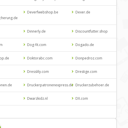
Deverfwebshop.be
Dexer.de
icherung.de
Dinnerly.de
Discountfutter.shop
om
Dog-fit.com
Dogado.de
hop.de
Doktorabc.com
Donpedroz.com
Dresslily.com
Drestige.com
onen.de
Druckerpatronenexpress.de
Druckerzubehoer.de
Dwarzkidz.nl
DX.com