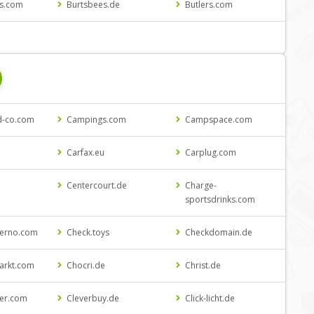
s.com
Burtsbees.de
Butlers.com
d-co.com
Campings.com
Campspace.com
Carfax.eu
Carplug.com
Centercourt.de
Charge-
sportsdrinks.com
terno.com
Check.toys
Checkdomain.de
arkt.com
Chocri.de
Christ.de
er.com
Cleverbuy.de
Click-licht.de