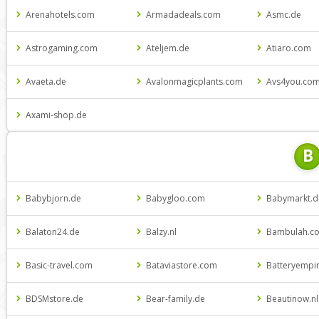
Arenahotels.com
Armadadeals.com
Asmc.de
Astrogaming.com
Ateljem.de
Atiaro.com
Avaeta.de
Avalonmagicplants.com
Avs4you.co
Axami-shop.de
B
Babybjorn.de
Babygloo.com
Babymarkt.d
Balaton24.de
Balzy.nl
Bambulah.c
Basic-travel.com
Bataviastore.com
Batteryempi
BDSMstore.de
Bear-family.de
Beautinow.nl