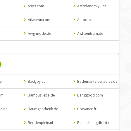
Asos.com
Astridandmiyu.de
Atlasvpn.com
Autodoc.nl
m
Awg-mode.de
Awl-zentrum.de
e
Backjoy.eu
Bademantelparadies.de
om
Bambusliebe.de
Banggood.com
re.de
Baumgeschenk.de
Bbryance.fr
Beddenplein.nl
Beleuchtungdirekt.de