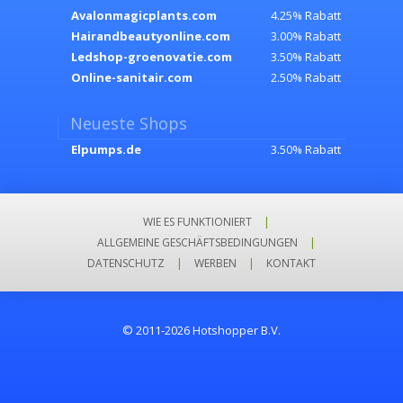
Avalonmagicplants.com
4.25% Rabatt
Hairandbeautyonline.com
3.00% Rabatt
Ledshop-groenovatie.com
3.50% Rabatt
Online-sanitair.com
2.50% Rabatt
Neueste Shops
Elpumps.de
3.50% Rabatt
WIE ES FUNKTIONIERT
|
ALLGEMEINE GESCHÄFTSBEDINGUNGEN
|
DATENSCHUTZ
|
WERBEN
|
KONTAKT
© 2011-2026 Hotshopper B.V.