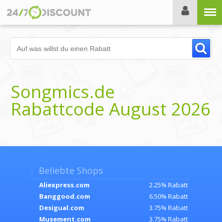
Menü
Songmics.de
Rabattcode August 2026
Beliebte Shops
Aliexpress.com
2.25% Rabatt
Banggood.com
6.50% Rabatt
Desigual.com
3.75% Rabatt
Musement.com
3.75% Rabatt