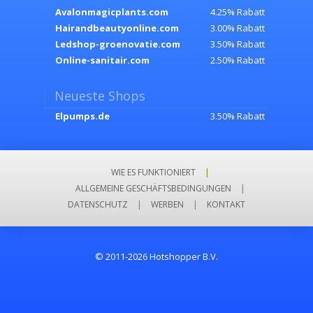
Avalonmagicplants.com
4.25% Rabatt
Hairandbeautyonline.com
3.00% Rabatt
Ledshop-groenovatie.com
3.50% Rabatt
Online-sanitair.com
2.50% Rabatt
Neueste Shops
Elpumps.de
3.50% Rabatt
WIE ES FUNKTIONIERT
|
ALLGEMEINE GESCHÄFTSBEDINGUNGEN
|
DATENSCHUTZ
|
WERBEN
|
KONTAKT
© 2011-2026 Hotshopper B.V.