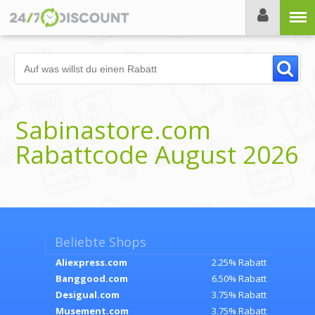
Menü
Sabinastore.com
Rabattcode August 2026
Beliebte Shops
Aliexpress.com
2.25% Rabatt
Banggood.com
6.50% Rabatt
Desigual.com
3.75% Rabatt
Musement.com
3.75% Rabatt