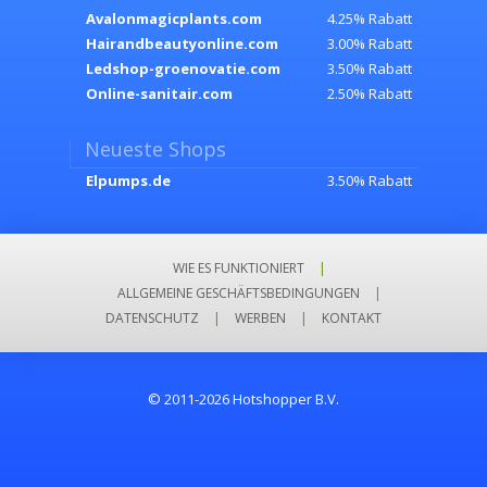
Avalonmagicplants.com
4.25% Rabatt
Hairandbeautyonline.com
3.00% Rabatt
Ledshop-groenovatie.com
3.50% Rabatt
Online-sanitair.com
2.50% Rabatt
Neueste Shops
Elpumps.de
3.50% Rabatt
WIE ES FUNKTIONIERT
|
ALLGEMEINE GESCHÄFTSBEDINGUNGEN
|
DATENSCHUTZ
|
WERBEN
|
KONTAKT
© 2011-2026 Hotshopper B.V.