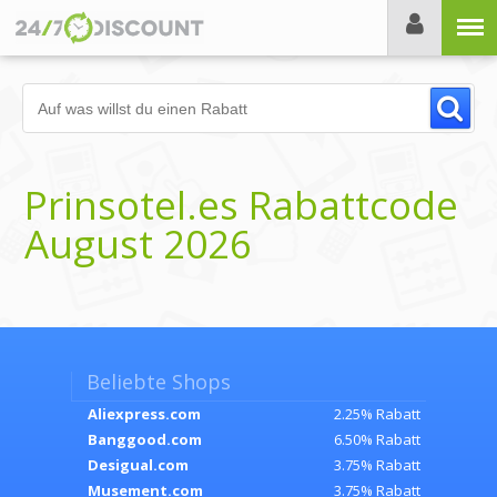
Menü
Prinsotel.es Rabattcode
August 2026
Beliebte Shops
Aliexpress.com
2.25% Rabatt
Banggood.com
6.50% Rabatt
Desigual.com
3.75% Rabatt
Musement.com
3.75% Rabatt