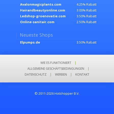
Avalonmagicplants.com
4.25% Rabatt
Hairandbeautyonline.com
3.00% Rabatt
Ledshop-groenovatie.com
3.50% Rabatt
Online-sanitair.com
2.50% Rabatt
Neueste Shops
Elpumps.de
3.50% Rabatt
WIE ES FUNKTIONIERT
|
ALLGEMEINE GESCHÄFTSBEDINGUNGEN
|
DATENSCHUTZ
|
WERBEN
|
KONTAKT
© 2011-2026 Hotshopper B.V.