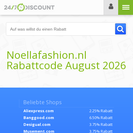
Menü
Noellafashion.nl
Rabattcode August 2026
Beliebte Shops
Aliexpress.com
2.25% Rabatt
Banggood.com
6.50% Rabatt
Desigual.com
3.75% Rabatt
Musement.com
3.75% Rabatt