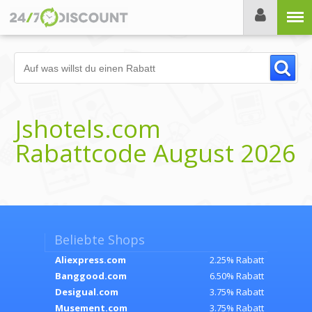
Menü
Jshotels.com
Rabattcode August 2026
Beliebte Shops
Aliexpress.com
2.25% Rabatt
Banggood.com
6.50% Rabatt
Desigual.com
3.75% Rabatt
Musement.com
3.75% Rabatt