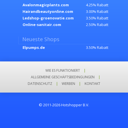
Avalonmagicplants.com
4.25% Rabatt
Hairandbeautyonline.com
3.00% Rabatt
Ledshop-groenovatie.com
3.50% Rabatt
Online-sanitair.com
2.50% Rabatt
Neueste Shops
Elpumps.de
3.50% Rabatt
WIE ES FUNKTIONIERT
|
ALLGEMEINE GESCHÄFTSBEDINGUNGEN
|
DATENSCHUTZ
|
WERBEN
|
KONTAKT
© 2011-2026 Hotshopper B.V.